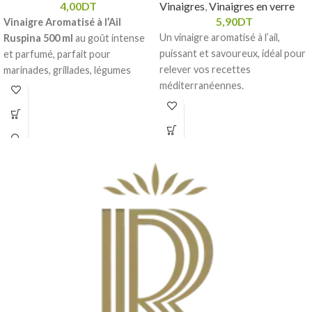
4,00
DT
Vinaigres
,
Vinaigres en verre
5,90
DT
Vinaigre Aromatisé à l’Ail
Un vinaigre aromatisé à l’ail,
Ruspina 500 ml
au goût intense
puissant et savoureux, idéal pour
et parfumé, parfait pour
relever vos recettes
marinades, grillades, légumes
méditerranéennes.
rôtis et sauces maison. Une
touche méditerranéenne pour
toutes vos préparation