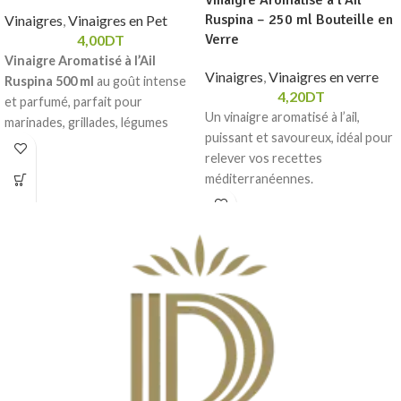
Ruspina – 250 ml Bouteille en
Vinaigres
,
Vinaigres en Pet
Verre
4,00
DT
Vinaigre Aromatisé à l’Ail
Vinaigres
,
Vinaigres en verre
Ruspina 500 ml
au goût intense
4,20
DT
et parfumé, parfait pour
Un vinaigre aromatisé à l’ail,
marinades, grillades, légumes
puissant et savoureux, idéal pour
rôtis et sauces maison. Une
relever vos recettes
touche méditerranéenne pour
méditerranéennes.
toutes vos préparation