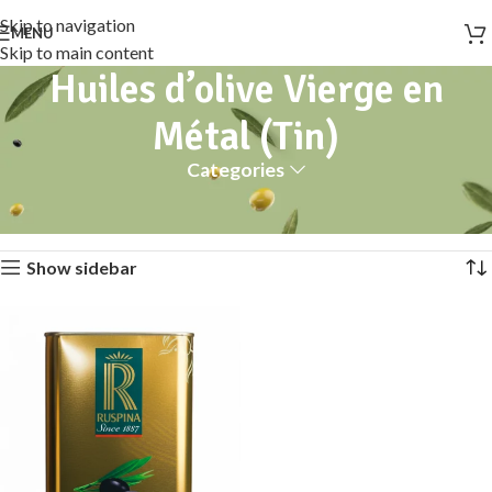
Skip to navigation
MENU
Skip to main content
Huiles d’olive Vierge en
Métal (Tin)
Categories
Accueil
Huiles d’olive Vierge
Huiles d’olive Vierge en Métal (Tin)
Voici le seul résultat
Show sidebar