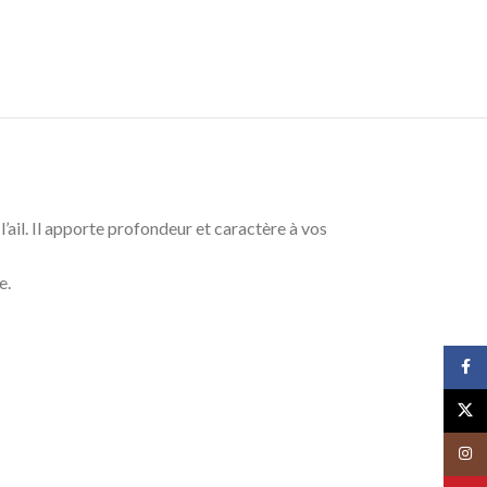
l’ail. Il apporte profondeur et caractère à vos
e.
Face
X
Insta