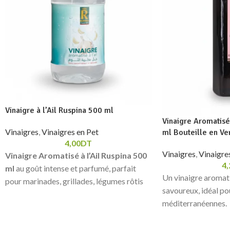
Vinaigre à l’Ail Ruspina 500 ml
Vinaigre Aromatisé 
Vinaigres
,
Vinaigres en Pet
ml Bouteille en Ve
4,00
DT
Vinaigres
,
Vinaigres
Vinaigre Aromatisé à l’Ail Ruspina 500
4,
ml
au goût intense et parfumé, parfait
Un vinaigre aromatis
pour marinades, grillades, légumes rôtis
savoureux, idéal po
et sauces maison. Une touche
méditerranéennes.
méditerranéenne pour toutes vos
préparation