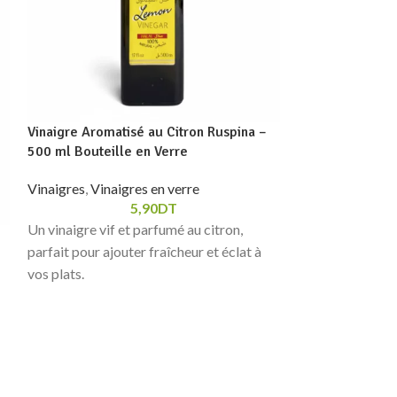
Vinaigre Aromatisé au Citron Ruspina –
Vinaigre Balsam
500 ml Bouteille en Verre
Bouteille en Ve
Vinaigres
,
Vinaigres en verre
Vinaigres
,
Vinaig
5,90
DT
Un vinaigre vif et parfumé au citron,
Un vinaigre bals
parfait pour ajouter fraîcheur et éclat à
parfumé, idéal p
vos plats.
marinades, légum
méditerranéenne