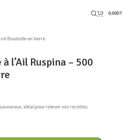
0,00
DT
 ml Bouteille en Verre
à l’Ail Ruspina – 500
rre
t savoureux, idéal pour relever vos recettes