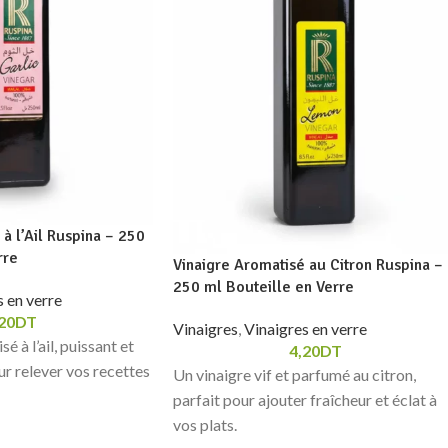
à l’Ail Ruspina – 250
rre
Vinaigre Aromatisé au Citron Ruspina –
250 ml Bouteille en Verre
 en verre
20
DT
Vinaigres
,
Vinaigres en verre
é à l’ail, puissant et
4,20
DT
ur relever vos recettes
Un vinaigre vif et parfumé au citron,
parfait pour ajouter fraîcheur et éclat à
vos plats.