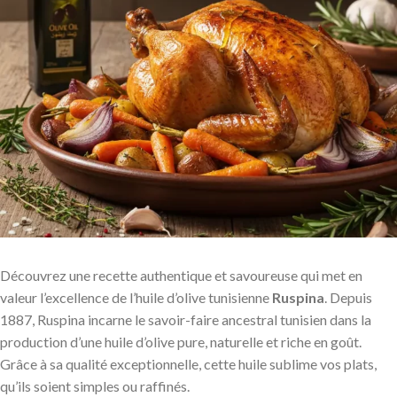
Découvrez une recette authentique et savoureuse qui met en
valeur l’excellence de l’huile d’olive tunisienne
Ruspina
. Depuis
1887, Ruspina incarne le savoir-faire ancestral tunisien dans la
production d’une huile d’olive pure, naturelle et riche en goût.
Grâce à sa qualité exceptionnelle, cette huile sublime vos plats,
qu’ils soient simples ou raffinés.