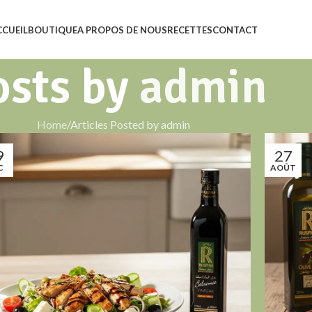
CCUEIL
BOUTIQUE
A PROPOS DE NOUS
RECETTES
CONTACT
osts by
admin
Home
Articles Posted by admin
9
27
C
AOÛT