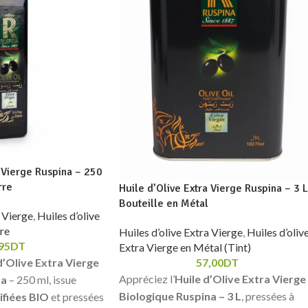
a Vierge Ruspina – 250
rre
Huile d’Olive Extra Vierge Ruspina – 3 L
Bouteille en Métal
a Vierge
,
Huiles d’olive
re
Huiles d’olive Extra Vierge
,
Huiles d’oliv
95
DT
Extra Vierge en Métal (Tint)
57,00
DT
d’Olive Extra Vierge
Appréciez l’
Huile d’Olive Extra Vierge
na
– 250 ml, issue
Biologique Ruspina – 3 L
, pressées à
ifiées
BIO
et pressées