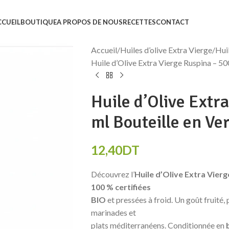
CCUEIL
BOUTIQUE
A PROPOS DE NOUS
RECETTES
CONTACT
Accueil
Huiles d’olive Extra Vierge
Huil
Huile d’Olive Extra Vierge Ruspina – 50
Huile d’Olive Extr
ml Bouteille en Ve
12,40
DT
Découvrez l’
Huile d’Olive Extra Vier
100 % certifiées
BIO
et pressées à froid. Un goût fruité,
marinades et
plats méditerranéens. Conditionnée en