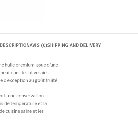
DESCRIPTION
AVIS (0)
SHIPPING AND DELIVERY
ne huile premium issue d’une
ent dans les oliveraies
le d’exception au goût fruité
ntit une conservation
ns de température et la
e cuisine saine et les