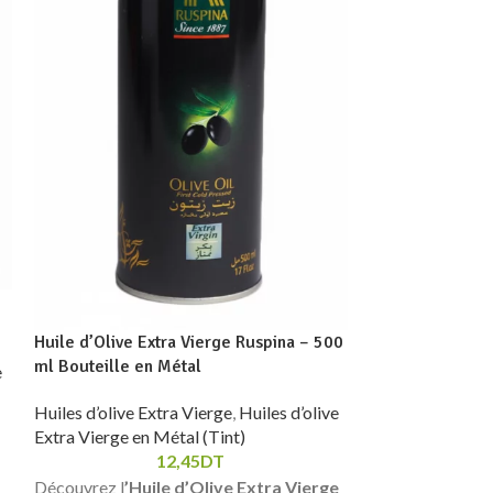
Huile d’Olive Extra Vierge Ruspina – 500
Huile d’Olive E
ml Bouteille en Métal
ml Bouteille en
e
Huiles d’olive Extra Vierge
,
Huiles d’olive
Huiles d’olive E
Extra Vierge en Métal (Tint)
Extra Vierge en 
12,45
DT
Découvrez l
’Huile d’Olive Extra Vierge
Découvrez l’
Hui