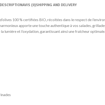
DESCRIPTION
AVIS (0)
SHIPPING AND DELIVERY
 d’olives 100 % certifiées BIO, récoltées dans le respect de l’envi
et harmonieux apporte une touche authentique à vos salades, grillad
la lumière et l’oxydation, garantissant ainsi une fraîcheur optimale
rinades