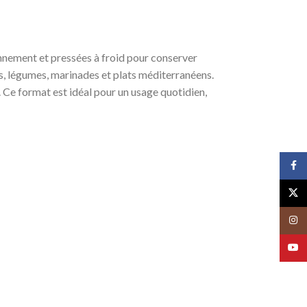
ronnement et pressées à froid pour conserver
es, légumes, marinades et plats méditerranéens.
. Ce format est idéal pour un usage quotidien,
Face
X
Insta
YouT