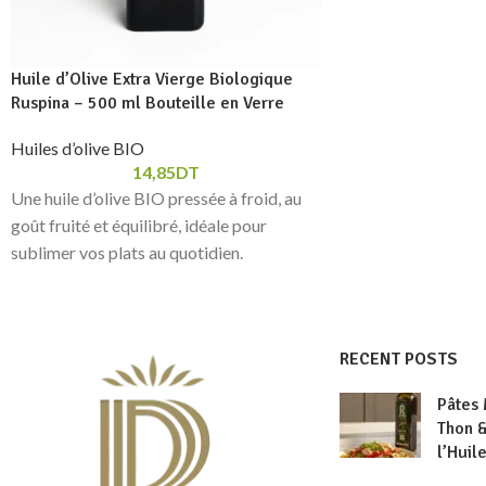
Huile d’Olive Extra Vierge Biologique
Ruspina – 500 ml Bouteille en Verre
Huiles d’olive BIO
14,85
DT
Une huile d’olive BIO pressée à froid, au
goût fruité et équilibré, idéale pour
sublimer vos plats au quotidien.
Conditionnée en bouteille en verre pour
préserver fraîcheur et qualité.
RECENT POSTS
Pâtes
Thon &
l’Huil